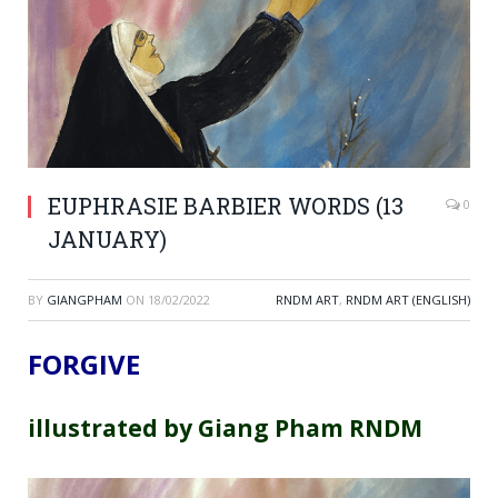
EUPHRASIE BARBIER WORDS (13
0
JANUARY)
BY
GIANGPHAM
ON
18/02/2022
RNDM ART
,
RNDM ART (ENGLISH)
FORGIVE
illustrated by Giang Pham RNDM