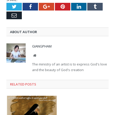
Twitter
Facebook
Google+
Pinterest
LinkedIn
Tumblr
Email
ABOUT AUTHOR
GIANGPHAM
Website
The ministry of an artist is to express God's love
and the beauty of God's creation
RELATED
POSTS