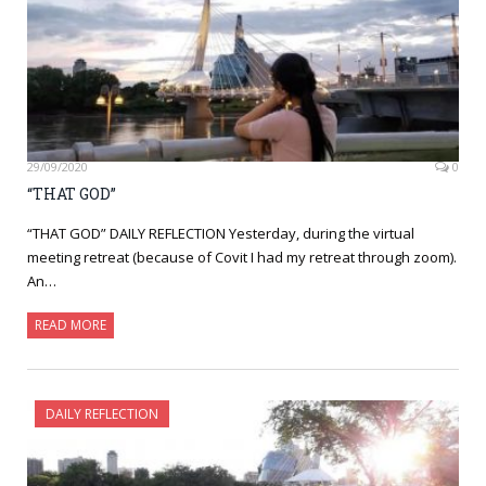
29/09/2020
0
“THAT GOD”
“THAT GOD” DAILY REFLECTION Yesterday, during the virtual
meeting retreat (because of Covit I had my retreat through zoom).
An…
READ MORE
DAILY REFLECTION