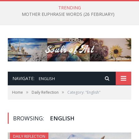
TRENDING
MOTHER EUPHRASIE WORDS (26 FEBRUARY)
NAVIGATE:
ENGLISH
»
»
Home
Daily Reflection
Category: "English"
BROWSING:
ENGLISH
DAILY REFLECTION