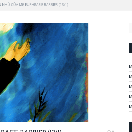
 NHỦ CỦA MẸ EUPHRASIE BARBIER (13/1)
M
M
M
M
M
ASIE BARBIER (13/1)
0