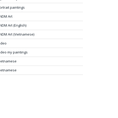
ortrait paintings
NDM Art
NDM Art (English)
NDM Art (Vietnamese)
ideo
ideo my paintings
ietnamese
ietnamese