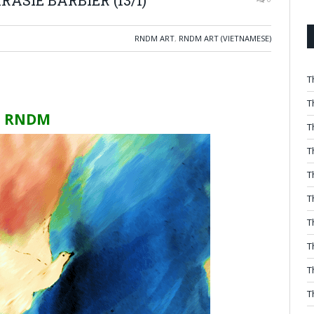
RNDM ART
,
RNDM ART (VIETNAMESE)
T
T
m RNDM
T
T
T
T
T
T
T
T