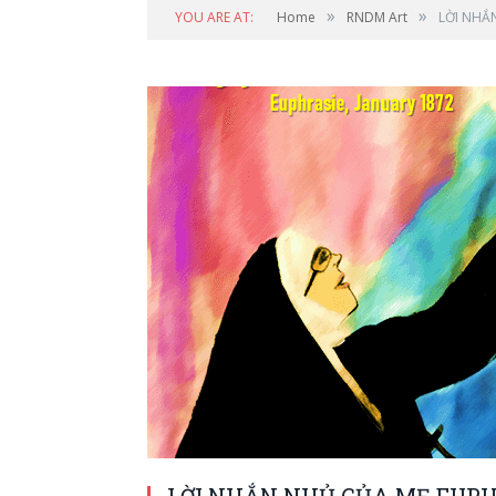
»
»
YOU ARE AT:
Home
RNDM Art
LỜI NHẮN
LỜI NHẮN NHỦ CỦA MẸ EUPHR