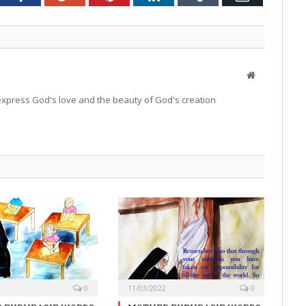
Website
o express God's love and the beauty of God's creation
0
11/03/2022
0