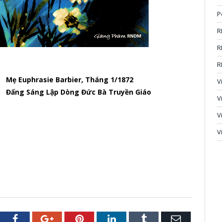
P
R
R
R
Mẹ Euphrasie Barbier, Tháng 1/1872
V
Đấng Sáng Lập Dòng Đức Bà Truyền Giáo
V
V
V
tter
Facebook
Google+
Pinterest
LinkedIn
Tumblr
Email