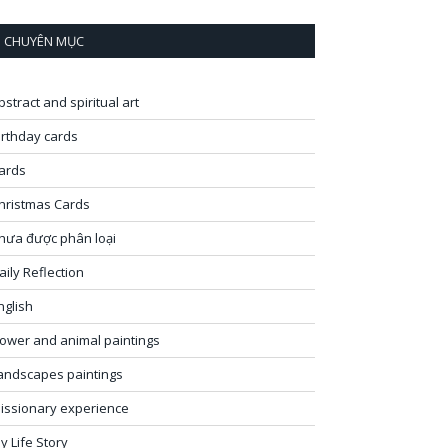
CHUYÊN MỤC
bstract and spiritual art
irthday cards
ards
hristmas Cards
hưa được phân loại
aily Reflection
nglish
lower and animal paintings
andscapes paintings
issionary experience
y Life Story