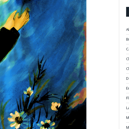
A
B
C
C
C
D
E
F
L
M
M