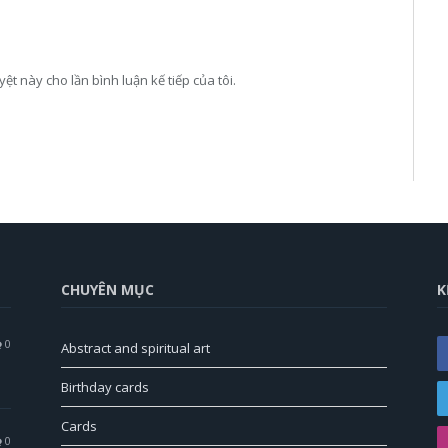
yệt này cho lần bình luận kế tiếp của tôi.
CHUYÊN MỤC
K
0
Abstract and spiritual art
Birthday cards
Cards
0