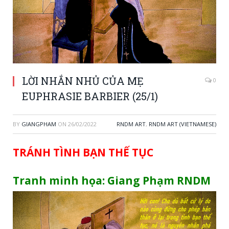
LỜI NHẮN NHỦ CỦA MẸ
0
EUPHRASIE BARBIER (25/1)
BY
GIANGPHAM
ON
26/02/2022
RNDM ART
,
RNDM ART (VIETNAMESE)
TRÁNH TÌNH BẠN THẾ TỤC
Tranh minh họa: Giang Phạm RNDM