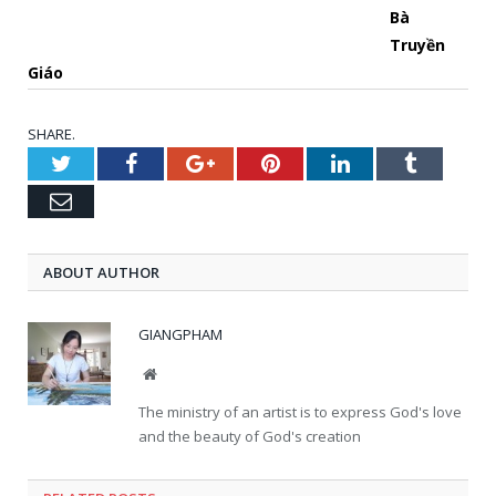
Bà
Truyền
Giáo
SHARE.
Twitter
Facebook
Google+
Pinterest
LinkedIn
Tumblr
Email
ABOUT AUTHOR
GIANGPHAM
Website
The ministry of an artist is to express God's love
and the beauty of God's creation